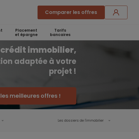
Comparer les offres
t
Placement
Tarifs
et épargne
bancaires
crédit immobilier,
ution adaptée à votre
projet !
es meilleures offres !
Les dossiers de l'immobilier