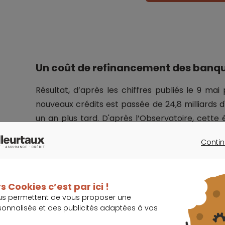
Un coût de refinancement des banqu
Résultat, d’après les chiffres publiés le 9 ma
nouveaux crédits est passée de 24,8 milliards d
un an plus tard. D'après l’Observatoire, cette
politique de resserrement monétaire de la Ban
Contin
a près d'un an pour combattre l'inflation”.
CONTINU
Et l’institution ne s’est pas arrêtée là, puisqu'
s Cookies c’est par ici !
taux directeurs de 0,25 point de base. Avec 
us permettent de vous proposer une
des banques qui s’accroît. Dans ce contexte, “le
sonnalisée et des publicités adaptées à vos
ne gagnent plus d'argent sur le crédit immob