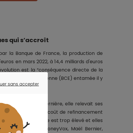
es qui s’accroît
i par la Banque de France, la production de
'euros en mars 2022, à 14,4 milliards d'euros
 évolution est la “conséquence directe de la
que centrale européenne (BCE) entamée il y
uer sans accepter
ER SANS ACCEPTER
encore la semaine dernière, elle relevait ses
pour conséquence, un coût de refinancement
 coût de la ressource est trop élevé et elles
ilier”, explique à MoneyVox, Maël Bernier,