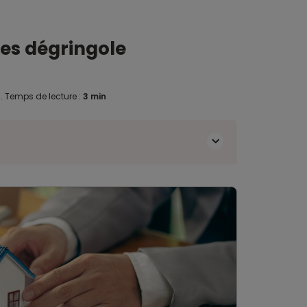
ues dégringole
3
.
Temps de lecture :
3 min