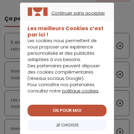
Continuer sans accepter
Ça peut vous intéresser
CONTINUER SANS ACCEPTER
Les meilleurs Cookies c’est
par ici !
Les cookies nous permettent de
5 éléments à vérifier pour éviter de se
vous proposer une expérience
retrouver avec une « passoire thermique »
personnalisée et des publicités
adaptées à vos besoins.
Des partenaires peuvent déposer
Immobilier : les prix commencent à baisser,
des cookies complémentaires
mais certaines villes résistent
(réseaux sociaux, Google).
Pour connaître nos partenaires
consultez notre
politique cookies
.
Les mobil-homes : accessibles financièrement,
mais pas sans risques pour les investisseurs
OK POUR MOI
JE CHOISIS
Immobilier d'entreprise : un secteur porteur en