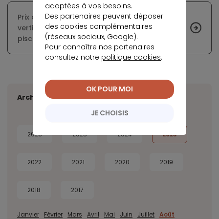
adaptées à vos besoins.
Des partenaires peuvent déposer
Prix des locations estivales : une ascension
des cookies complémentaires
vertigineuse surtout pour les maisons avec
(réseaux sociaux, Google).
piscine
Pour connaître nos partenaires
consultez notre
politique cookies
.
OK POUR MOI
Archives
JE CHOISIS
2026
2025
2024
2023
2022
2021
2020
2019
2018
2017
Janvier
Février
Mars
Avril
Mai
Juin
Juillet
Août