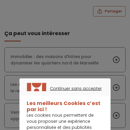
Partager
Ça peut vous intéresser
Immobilier : des maisons d’hôtes pour
dynamiser les quartiers nord de Marseille
Les éléments incontournables pour optimiser
Continuer sans accepter
le rendement d’une location de vacances
CONTINUER SANS ACCEPTER
Les meilleurs Cookies c’est
par ici !
Vente immobilière aux promoteurs :
Les cookies nous permettent de
opportunités et défis sur le marché actuel
vous proposer une expérience
personnalisée et des publicités