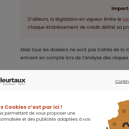
Import
D’ailleurs, la législation en vigueur limite le
ta
chaque établissement de crédit définit sa pr
Mais tous les dossiers ne sont pas traités de l
entrent en compte lors de l’analyse des risques 
reste à vivre,
Contin
quotient familial,
CONTINU
...
s Cookies c’est par ici !
Quoi qu’il en soit, les banques souhaitent avant 
us permettent de vous proposer une
remboursement.
sonnalisée et des publicités adaptées à vos