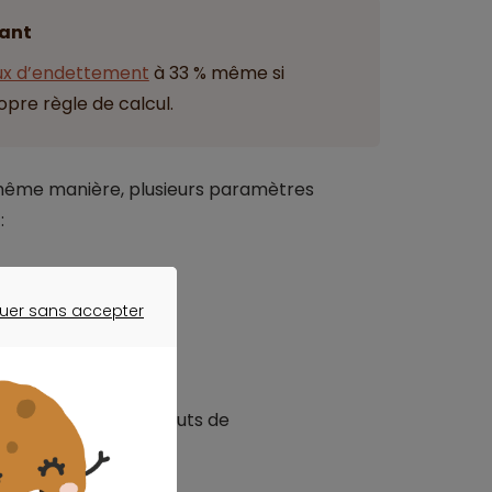
ant
ux d’endettement
à 33 % même si
opre règle de calcul.
a même manière, plusieurs paramètres
:
uer sans accepter
ER SANS ACCEPTER
tout prévenir les défauts de