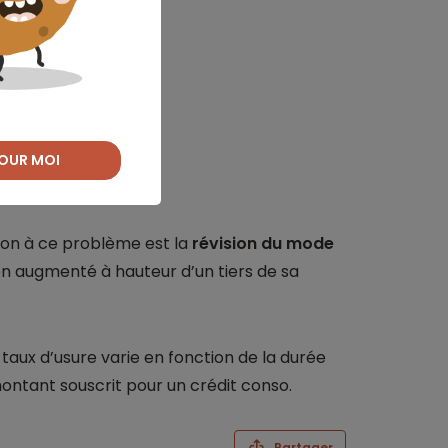
otre projet ?
OUR MOI
tion à ce problème est la
révision du mode
yen augmenté à hauteur d’un tiers de sa
le taux d’usure varie en fonction de la durée
montant souscrit pour un crédit conso.
Partager