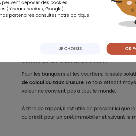
s peuvent déposer des cookies
s (réseaux sociaux, Google).
Quel taux pour v
 nos partenaires consultez notre
politique
JE CHOISIS
OK P
Un mode de calcul à réviser
Pour les banquiers et les courtiers, la seule solu
de calcul du taux d’usure
. Le taux effectif mo
valeur ne convient pas à tout le monde.
À titre de rappel, il est utile de préciser ici que 
du crédit pour un prêt immobilier et suivant le 