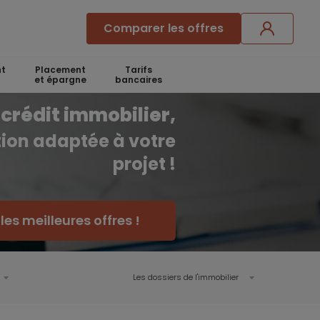
Comparer les offres
t
Placement
Tarifs
et épargne
bancaires
crédit immobilier,
ution adaptée à votre
projet !
es meilleures offres !
Les dossiers de l'immobilier