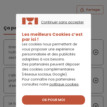
Partager
Continuer sans accepter
Ça peut vous intéresser
CONTINUER SANS ACCEPTER
Les meilleurs Cookies c’est
par ici !
Les cookies nous permettent de
Emmanuel Macron a promis une hausse de
vous proposer une expérience
l’offre immobilière : les professionnels du
personnalisée et des publicités
secteur sont sceptiques
adaptées à vos besoins.
Des partenaires peuvent déposer
des cookies complémentaires
(réseaux sociaux, Google).
L’allongement de la durée du crédit immobilier
Pour connaître nos partenaires
profite-t-il réellement à tous les types
consultez notre
politique cookies
.
d’emprunteurs ?
OK POUR MOI
Le taux d’usure responsable de nombreux