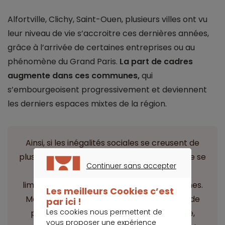
Alfortville, Clichy, Saint-Ouen, plusieurs villes ont vu
leur niveau de vie s’accroitre ces dernières années,
grâce à l’arrivée de certaines entreprises ou au
phénomène du Grand Paris.
La part de cadres
augmente dans ces communes,
qui
s’embourgeoisent progressivement et deviennent
les derniers espaces mixtes de la région.
Ainsi, si les inégalités sociales se creusent de
plus en plus autour de la capitale, la richesse se
Continuer sans accepter
diffuse également dans les territoires
CONTINUER SANS ACCEPTER
limitrophes et redresse certaines communes.
Les meilleurs Cookies c’est
Mais d’autres poursuivent leur trajectoire de
par ici !
Les cookies nous permettent de
paupérisation, souvent héritée du passée,
vous proposer une expérience