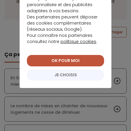
autour des anciennes zones industrielles et
personnalisée et des publicités
ouvrières.
adaptées à vos besoins.
Des partenaires peuvent déposer
des cookies complémentaires
(réseaux sociaux, Google).
Partager
Pour connaître nos partenaires
consultez notre
politique cookies
.
Ça peut vous intéresser
OK POUR MOI
JE CHOISIS
En Europe, les Français et les Danois sont les
mieux lotis en matière de crédit immobilier
Le nombre de mises en chantier de nouveaux
logements ne cesse de diminuer