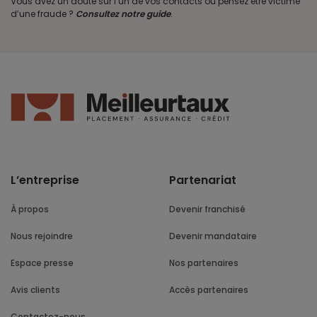
Vous avez un doute sur l’un de vos contacts ou pensez être victime
d’une fraude ?
Consultez notre guide
.
L’entreprise
Partenariat
À propos
Devenir franchisé
Nous rejoindre
Devenir mandataire
Espace presse
Nos partenaires
Avis clients
Accès partenaires
Contactez-nous