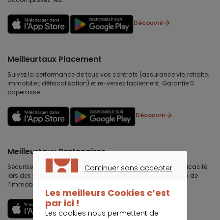
Découvrir
Meilleurtaux Placement
Suivez la performance de tous vos contrats (assurance vie, retraite,
immobilier, défiscalisation) et re-versez facilement. Garantie 0
paperasse.
Découvrir
Meilleurtaux Partenaires
Sécurisez votre chiffre d’affaires immobilières, gagnez en efficacité
Continuer sans accepter
lors des premières visites, développez votre business au delà de
CONTINUER SANS ACCEPTER
l’immobilier et travaillez votre image et votre réputation.
Les meilleurs Cookies c’est
par ici !
Découvrir
Les cookies nous permettent de