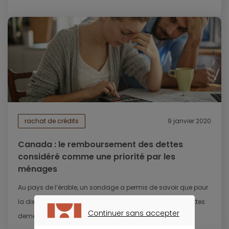
rachat de crédits
9 janvier 2020
Canada : le remboursement des dettes
considéré comme une priorité par les
ménages
Au pays de l’érable, un sondage a permis de savoir que pour
la dixième année consécutive, le remboursement des dettes
Continuer sans accepter
demeure la principale...
CONTINUER SANS ACCEPTER