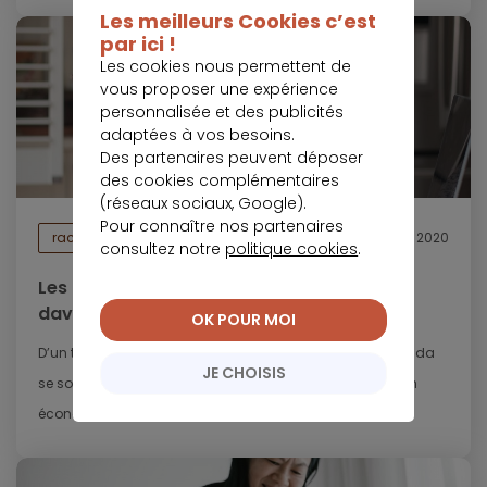
Les meilleurs Cookies c’est
par ici !
Les cookies nous permettent de
vous proposer une expérience
personnalisée et des publicités
adaptées à vos besoins.
Des partenaires peuvent déposer
des cookies complémentaires
(réseaux sociaux, Google).
Pour connaître nos partenaires
rachat de crédits
8 janvier 2020
consultez notre
politique cookies
.
Les ménages canadiens se sont endettés
davantage entre juillet et octobre
OK POUR MOI
D’un trimestre à l’autre, les dettes des ménages au Canada
JE CHOISIS
se sont accrues d’environ 7 milliards de dollars. Selon un
économiste travaillant au...