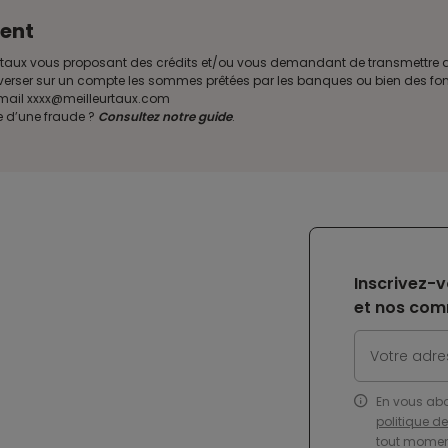
ent
illeurtaux vous proposant des crédits et/ou vous demandant de transmettr
verser sur un compte les sommes prêtées par les banques ou bien des fond
e mail xxxx@meilleurtaux.com
e d’une fraude ?
Consultez notre guide
.
Inscrivez-v
et nos com
En vous ab
politique d
tout moment