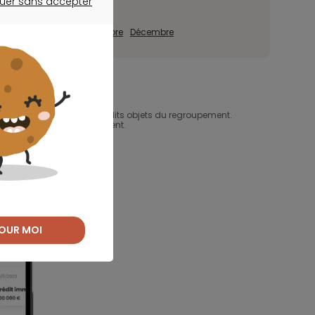
uer sans accepter
ER SANS ACCEPTER
tembre
Octobre
Novembre
Décembre
d'un ou de plusieurs crédits objets du regroupement.
un ou plusieurs prêts d'argent.
OUR MOI