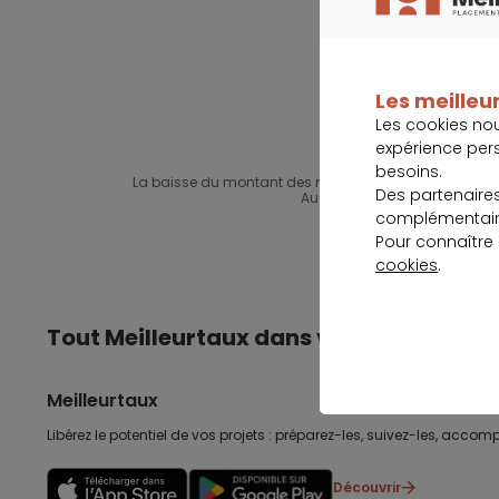
Les meilleur
Les cookies no
expérience per
besoins.
La baisse du montant des mensualités suppose un all
Des partenaire
Aucun versement, de quelque na
complémentaire
Pour connaître
cookies
.
Tout Meilleurtaux dans votre poche
Meilleurtaux
Libérez le potentiel de vos projets : préparez-les, suivez-les, accomp
Découvrir