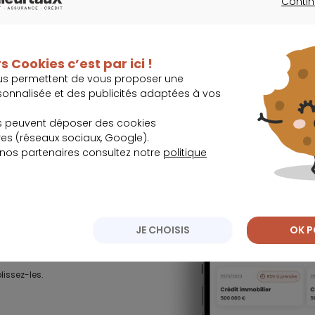
Contin
CONTINU
Janvier
Février
Mars
Avril
Mai
Juin
Juillet
Août
Sep
s Cookies c’est par ici !
us permettent de vous proposer une
sonnalisée et des publicités adaptées à vos
ongement de la durée de remboursement et une majoration du coût total 
s peuvent déposer des cookies
ture que ce soit, ne peut être exigé d'un particulier, avant l'obtention d'
s (réseaux sociaux, Google).
 nos partenaires consultez notre
politique
JE CHOISIS
OK P
lissez-les.