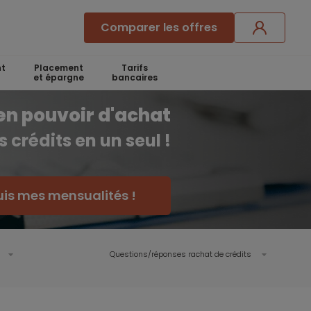
Comparer les offres
t
Placement
Tarifs
et épargne
bancaires
en pouvoir d'achat
 crédits en un seul !
uis mes mensualités !
Questions/réponses rachat de crédits