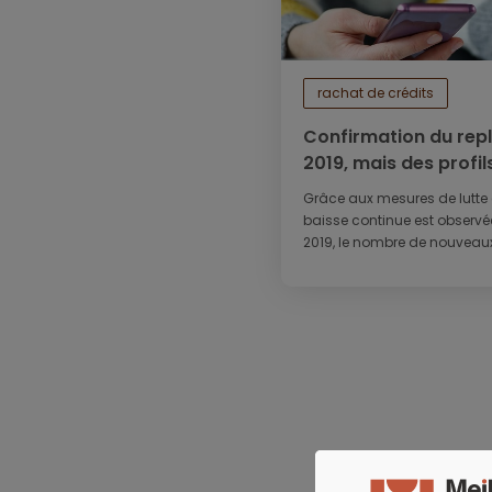
rachat de crédits
Confirmation du rep
2019, mais des profi
les radars »
Grâce aux mesures de lutte 
baisse continue est observ
2019, le nombre de nouveaux