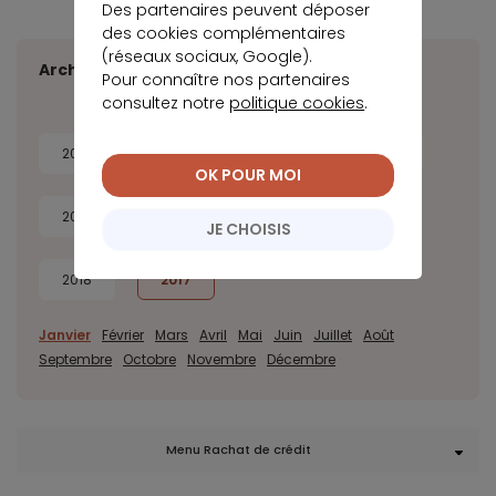
Des partenaires peuvent déposer
des cookies complémentaires
(réseaux sociaux, Google).
Archives
Pour connaître nos partenaires
consultez notre
politique cookies
.
2026
2025
2024
2023
OK POUR MOI
2022
2021
2020
2019
JE CHOISIS
2018
2017
Janvier
Février
Mars
Avril
Mai
Juin
Juillet
Août
Septembre
Octobre
Novembre
Décembre
Menu Rachat de crédit