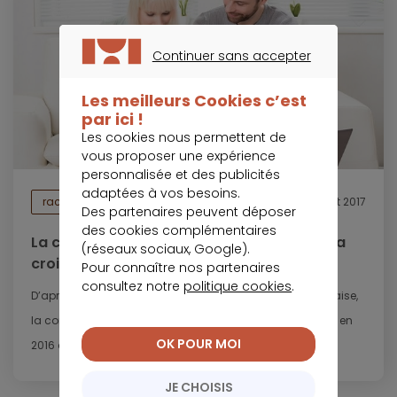
Continuer sans accepter
CONTINUER SANS ACCEPTER
Les meilleurs Cookies c’est
par ici !
Les cookies nous permettent de
vous proposer une expérience
personnalisée et des publicités
adaptées à vos besoins.
rachat de crédits
2 août 2017
Des partenaires peuvent déposer
des cookies complémentaires
La consommation des ménages soutient la
(réseaux sociaux, Google).
croissance de l’économie française
Pour connaître nos partenaires
consultez notre
politique cookies
.
D’après le dernier rapport de l’Insee sur l’économie française,
la consommation des ménages poursuit sa croissance en
OK POUR MOI
2016 après une augmentation...
JE CHOISIS