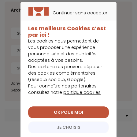
Archives
Continuer sans accepter
CONTINUER SANS ACCEPTER
Les meilleurs Cookies c’est
2026
2025
2024
2023
par ici !
Les cookies nous permettent de
vous proposer une expérience
2022
2021
2020
2019
personnalisée et des publicités
adaptées à vos besoins.
Des partenaires peuvent déposer
2018
2017
des cookies complémentaires
(réseaux sociaux, Google).
Janvier
Février
Mars
Avril
Mai
Juin
Juillet
Août
Pour connaître nos partenaires
Septembre
Octobre
Novembre
Décembre
consultez notre
politique cookies
.
OK POUR MOI
Menu Rachat de crédit
JE CHOISIS
La baisse du montant des mensualités suppose un
allongement de la durée de remboursement et une