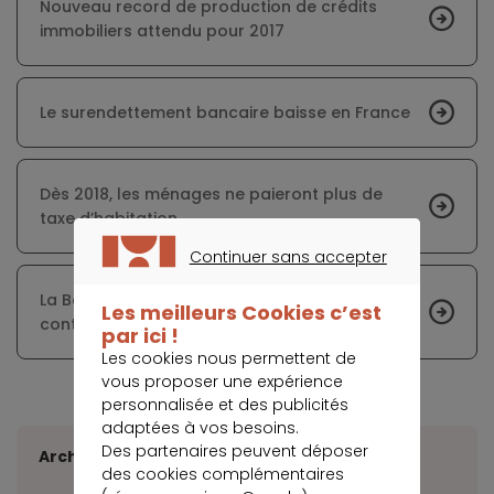
Nouveau record de production de crédits
immobiliers attendu pour 2017
Le surendettement bancaire baisse en France
Dès 2018, les ménages ne paieront plus de
taxe d’habitation
Continuer sans accepter
CONTINUER SANS ACCEPTER
La Banque de France et l’UNCCAS s’associent
Les meilleurs Cookies c’est
contre l’exclusion financière
par ici !
Les cookies nous permettent de
vous proposer une expérience
personnalisée et des publicités
adaptées à vos besoins.
Des partenaires peuvent déposer
Archives
des cookies complémentaires