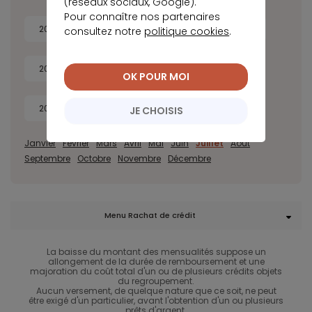
(réseaux sociaux, Google).
Pour connaître nos partenaires
2026
2025
2024
2023
consultez notre
politique cookies
.
2022
2021
2020
2019
OK POUR MOI
2018
2017
JE CHOISIS
Janvier
Février
Mars
Avril
Mai
Juin
Juillet
Août
Septembre
Octobre
Novembre
Décembre
Menu Rachat de crédit
La baisse du montant des mensualités suppose un
allongement de la durée de remboursement et une
majoration du coût total d'un ou de plusieurs crédits objets
du regroupement.
Aucun versement, de quelque nature que ce soit, ne peut
être exigé d'un particulier, avant l'obtention d'un ou plusieurs
prêts d'argent.