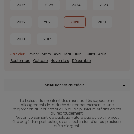
2026
2025
2024
2023
2022
2021
2020
2019
2018
2017
Janvier
Février
Mars
Avril
Mai
Juin
Juillet
Août
Septembre
Octobre
Novembre
Décembre
Menu Rachat de crédit
La baisse du montant des mensualités suppose un
allongement de la durée de remboursement et une
majoration du coût total d'un ou de plusieurs crédits objets
du regroupement.
Aucun versement, de quelque nature que ce soit, ne peut
être exigé d'un particulier, avant l'obtention d'un ou plusieurs
prêts d'argent.