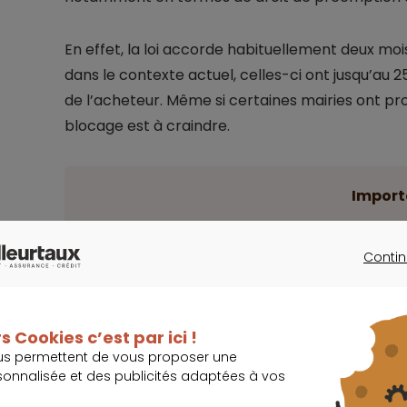
En effet, la loi accorde habituellement deux mo
dans le contexte actuel, celles-ci ont jusqu’au 25
de l’acheteur. Même si certaines mairies ont pro
blocage est à craindre.
Import
Ceux qui prévoient de faire construire devro
demandes de permis ne seront traitées qu’à
Contin
CONTINU
Et bien que l’absence de réponse de l’administr
s Cookies c’est par ici !
tenu des difficultés auxquelles les mairies doiven
us permettent de vous proposer une
recommandent d’attendre un document écrit. S’
sonnalisée et des publicités adaptées à vos
permis de construire, le délai de deux mois à par