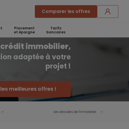
Comparer les offres
t
Placement
Tarifs
et épargne
bancaires
crédit immobilier,
ution adaptée à votre
projet !
es meilleures offres !
Les dossiers de l'immobilier