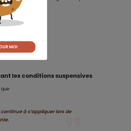
otre projet ?
OUR MOI
nant les conditions suspensives
 que
s continue à s’appliquer lors de
nte.