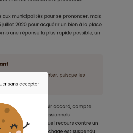
is aux municipalités pour se prononcer, mais
 juillet 2020 pour acquérir un bien à la place
mis une réponse la plus rapide possible, un
ant
nt en revanche patienter, puisque les
 compter du 24 mai.
uer sans accepter
ER SANS ACCEPTER
ation soit censée valoir accord, compte
t faire face, les professionnels
agissant d’un éventuel recours contre un
tir de la date de l’affichage est suspendu