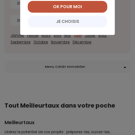
2022
2021
2020
2019
OK POUR MOI
2018
2017
JE CHOISIS
Janvier
Février
Mars
Avril
Mai
Juin
Juillet
Août
Septembre
Octobre
Novembre
Décembre
Menu Crédit immobilier
Tout Meilleurtaux dans votre poche
Meilleurtaux
Libérez le potentiel de vos projets : préparez-les, suivez-les,