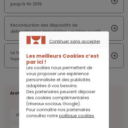
jusqu’à fin 2019
Reconduction des dispositifs de
défiscalisation immobilière : un bilan positif
Continuer sans accepter
CONTINUER SANS ACCEPTER
La taxe d’habitation supprimée, même pour les
Les meilleurs Cookies c’est
foyers les plus aisés
par ici !
Les cookies nous permettent de
vous proposer une expérience
personnalisée et des publicités
adaptées à vos besoins.
Des partenaires peuvent déposer
Archives
des cookies complémentaires
(réseaux sociaux, Google).
Pour connaître nos partenaires
2026
2025
2024
2023
consultez notre
politique cookies
.