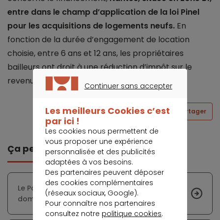
entre dans le champ d’application de la loi Pinel
pour les acquisitions de logements neufs.
En
fonction de la durée d’engagement de location
choisie, entre 6 ans et 12 ans, les propriétaires
bailleurs ont droit à une réduction d’impôt sur le
revenu allant de 12 % à 21 %.
Continuer sans accepter
CONTINUER SANS ACCEPTER
Les meilleurs Cookies c’est
Partager
par ici !
Les cookies nous permettent de
vous proposer une expérience
Ça peut vous intéresser
personnalisée et des publicités
adaptées à vos besoins.
Des partenaires peuvent déposer
des cookies complémentaires
Le Parlement supprime l’obligation de
(réseaux sociaux, Google).
domiciliation de revenus pour les emprunteurs
Pour connaître nos partenaires
consultez notre
politique cookies
.