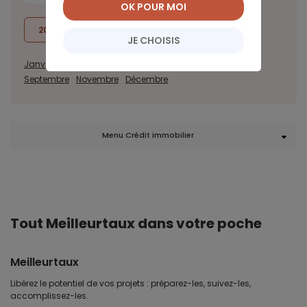
OK POUR MOI
2018
2017
JE CHOISIS
Janvier
Février
Mars
Avril
Mai
Juin
Juillet
Août
Septembre
Novembre
Décembre
Menu Crédit immobilier
Tout Meilleurtaux dans votre poche
Meilleurtaux
Libérez le potentiel de vos projets : préparez-les, suivez-les,
accomplissez-les.