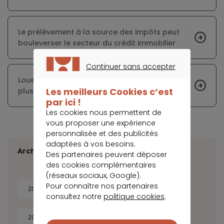
Le prélèvement à la source des impôts peut
bouleverser le secteur du crédit immobilier
Continuer sans accepter
CONTINUER SANS ACCEPTER
Louer sa résidence secondaire : de plus en
Les meilleurs Cookies c’est
plus de propriétaires s’y mettent
par ici !
Les cookies nous permettent de
vous proposer une expérience
personnalisée et des publicités
adaptées à vos besoins.
Archives
Des partenaires peuvent déposer
des cookies complémentaires
(réseaux sociaux, Google).
Pour connaître nos partenaires
2026
2025
2024
2023
consultez notre
politique cookies
.
2022
2021
2020
2019