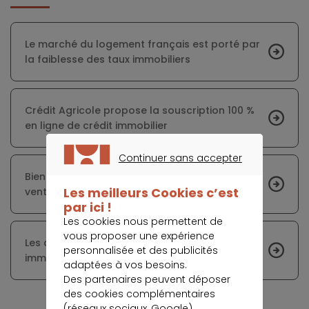
Le marché du logement français est porté par
la faiblesse des taux immobiliers
Crédit Agricole propose la souscription 100 %
en ligne de crédit immobilier
Continuer sans accepter
CONTINUER SANS ACCEPTER
Bien connaître chaque client, la clé pour des
Les meilleurs Cookies c’est
ventes immobilières réussies
par ici !
Les cookies nous permettent de
vous proposer une expérience
Les demandes de renégociation de crédits
personnalisée et des publicités
immobiliers repartent à la hausse
adaptées à vos besoins.
Des partenaires peuvent déposer
des cookies complémentaires
(réseaux sociaux, Google).