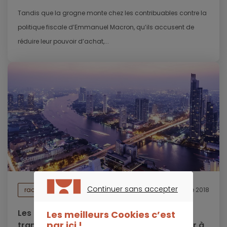
Tandis que la grogne monte chez les contribuables contre la
politique fiscale d’Emmanuel Macron, qu’ils accusent de
réduire leur pouvoir d’achat,...
Continuer sans accepter
rachat de crédits
12 novembre 2018
CONTINUER SANS ACCEPTER
Les travaux sur les nouvelles lignes de
Les meilleurs Cookies c’est
par ici !
transport influencent le marché immobilier à