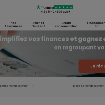
(4.8 / 5 - 24809 avis)
Nos
Rachat
Crédit
Financemen
Assurances
de crédit
consommation
Pro
implifiez vos finances et gagnez 
en regroupant vos
Je réd
lation rachat de crédit
Types de rachat de crédit