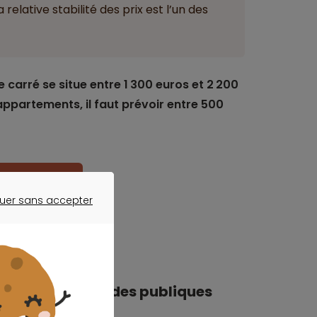
relative stabilité des prix est l’un des
carré se situe entre 1 300 euros et 2 200
appartements, il faut prévoir entre 500
mensualités
uer sans accepter
ER SANS ACCEPTER
réduction des aides publiques