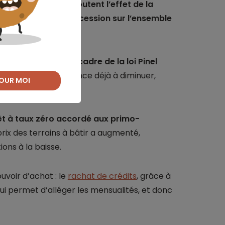
urs du secteur redoutent l’effet de la
ublics d’aide à l’accession sur l’ensemble
estisseurs dans le cadre de la loi Pinel
neuf.
L’offre commence déjà à diminuer,
OUR MOI
ets au Mans.
t à taux zéro accordé aux primo-
 prix des terrains à bâtir a augmenté,
ons à la baisse.
uvoir d’achat : le
rachat de crédits
, grâce à
i permet d’alléger les mensualités, et donc