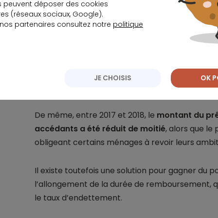
Après une bonne performance en 2018,
les acte
s peuvent déposer des cookies
s (réseaux sociaux, Google).
suppression et du recentrage des dispositifs p
 nos partenaires consultez notre
politique
du marché immobilier.
Ainsi,
la fin de l’avantage fiscal octroyé aux inv
risque de freiner les ventes dans l’immobilier 
JE CHOISIS
OK P
certains promoteurs ayant renoncé à leurs proj
De même, entre 2017 et 2018, le
montant du prê
accédants a été réduit de moitié
, alors que le
obligeant certains ménages à revoir leurs ambiti
Il existe toutefois une solution pour gagner du po
l’allongement de la durée de remboursement, qu
le taux d’endettement.