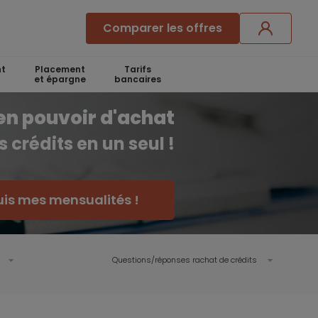
Comparer les offres
t
Placement
Tarifs
et épargne
bancaires
en pouvoir d'achat
 crédits en un seul !
uis mes mensualités !
Questions/réponses rachat de crédits