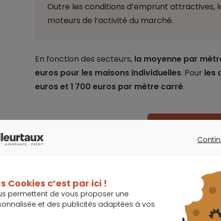
Outre les conditions d’emprunt attractives, la 
moteurs de l’activité du marché.
En fonction des secteurs,
la moyenne par mètre 
euros pour les maisons individuelles
. Pour
les 
euros et 1 700 euros par mètre carré
.
Je réduis mes 
Contin
CONTINU
s Cookies c’est par ici !
us permettent de vous proposer une
Un risque de ralentissement dû à la 
sonnalisée et des publicités adaptées à vos