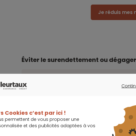
Je réduis mes 
Éviter le surendettement ou dégager 
Import
Contin
La durée de remboursement est allongée afin
CONTINU
mensualités à un niveau mieux adapté aux n
s Cookies c’est par ici !
us permettent de vous proposer une
Considérant la faiblesse actuelle des taux d’inté
sonnalisée et des publicités adaptées à vos
renouvelables, connus pour être très coûteux, le 