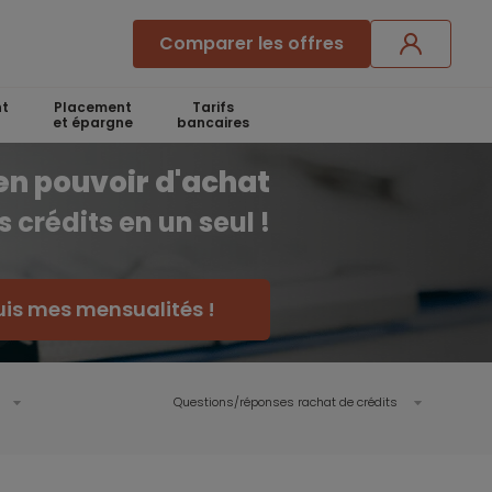
Comparer les offres
t
Placement
Tarifs
et épargne
bancaires
en pouvoir d'achat
 crédits en un seul !
uis mes mensualités !
Questions/réponses rachat de crédits