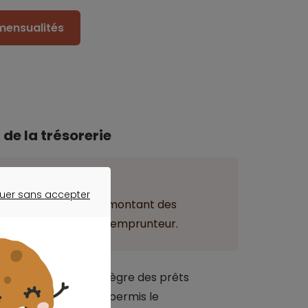
mensualités
de la trésorerie
ant
uer sans accepter
 de faire baisser le montant des
ER SANS ACCEPTER
ouveaux revenus de l’emprunteur.
rêt, si le montage intègre des prêts
différentiel de taux permis le