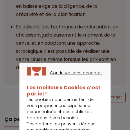
en baisse exige de la diligence, de la
créativité et de la planification.
En utilisant des techniques de valorisation, en
choisissant judicieusement le moment de la
vente, et en adoptant une approche
stratégique, il est possible de réaliser une
vente réussie même lorsque les prix sont en
déclin.
Continuer sans accepter
CONTINUER SANS ACCEPTER
Les meilleurs Cookies c’est
par ici !
Partager
Les cookies nous permettent de
vous proposer une expérience
personnalisée et des publicités
adaptées à vos besoins.
Ça peut vous intéresser
Des partenaires peuvent déposer