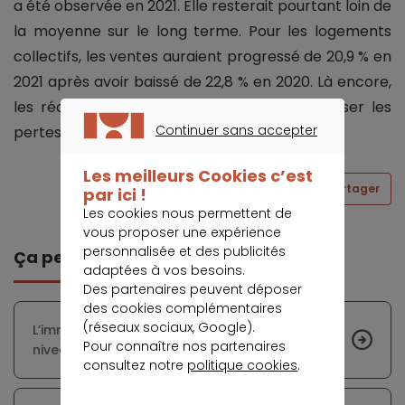
a été observée en 2021. Elle resterait pourtant loin de
la moyenne sur le long terme. Pour les logements
collectifs, les ventes auraient progressé de 20,9 % en
2021 après avoir baissé de 22,8 % en 2020. Là encore,
les réalisations ne suffiraient pas à compenser les
Continuer sans accepter
pertes subies depuis 2018.
CONTINUER SANS ACCEPTER
Les meilleurs Cookies c’est
Partager
par ici !
Les cookies nous permettent de
vous proposer une expérience
personnalisée et des publicités
Ça peut vous intéresser
adaptées à vos besoins.
Des partenaires peuvent déposer
des cookies complémentaires
(réseaux sociaux, Google).
L’immobilier côtier menacé par l’élévation du
Pour connaître nos partenaires
niveau de la mer
consultez notre
politique cookies
.