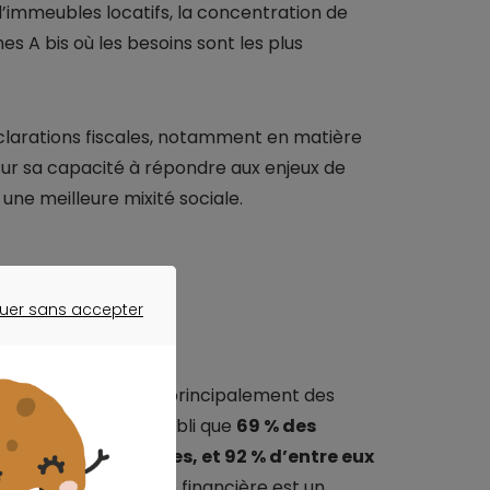
 d’immeubles locatifs, la concentration de
es A bis où les besoins sont les plus
déclarations fiscales, notamment en matière
sur sa capacité à répondre aux enjeux de
une meilleure mixité sociale.
uer sans accepter
ER SANS ACCEPTER
norité
marquante : il attire principalement des
our des comptes a établi que
69 % des
ages les plus riches, et 92 % d’entre eux
impôt
. Si la rentabilité financière est un