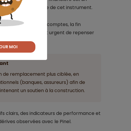
r la dimension sociale de cet instrument.
ce par la Cour des comptes, la fin
une nécessité. Il est urgent de repenser
if.
OUR MOI
ant
n de remplacement plus ciblée, en
utionnels (banques, assureurs) afin de
ntenant un soutien à la construction.
fs clairs, des indicateurs de performance et
dérives observées avec le Pinel.