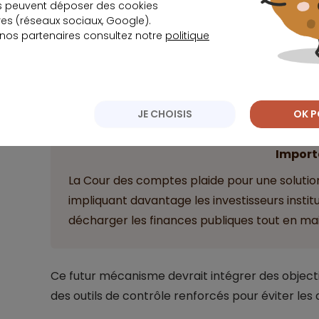
s peuvent déposer des cookies
facteur déterminant, elle semble avoir primé su
s (réseaux sociaux, Google).
 nos partenaires consultez notre
politique
Au regard des dysfonctionnements mis en éviden
programmée du dispositif Pinel apparaît comme 
les modalités d’incitation à l’investissement locat
JE CHOISIS
OK P
Import
La Cour des comptes plaide pour une solutio
impliquant davantage les investisseurs instit
décharger les finances publiques tout en mai
Ce futur mécanisme devrait intégrer des objecti
des outils de contrôle renforcés pour éviter les 