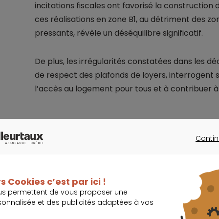
incitations fiscales ont favorisé la construction
ces réalisations en zone B1, au détriment des zon
pressants, révèle un déséquilibre significatif.
De plus, les irrégularités constatées dans les 
de respect des plafonds de loyers, interrogent 
l’accès au logement pour tous et à contribuer à 
Contin
CONTINU
Un avantage fiscal réservé à une mi
Le dispositif Pinel présente une caractéristique 
s Cookies c’est par ici !
investisseurs aux revenus élevés. En effet, la C
us permettent de vous proposer une
sonnalisée et des publicités adaptées à vos
bénéficiaires appartiennent aux 10 % des mén
sont motivés en priorité par la réduction d’