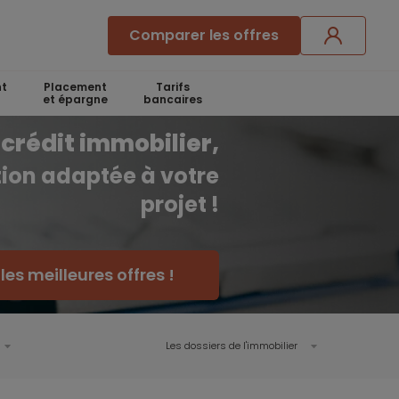
Comparer les offres
t
Placement
Tarifs
et épargne
bancaires
crédit immobilier,
ution adaptée à votre
projet !
es meilleures offres !
Les dossiers de l'immobilier