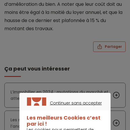
d’amélioration du bien. A noter que leur coût doit au
moins être égal à la moitié du loyer annuel, et que la
hausse de ce dernier est plafonnée à 15 % du
montant des travaux.
Partager
Ça peut vous intéresser
L’immobilier en 2024 : mutations du marché et
attentes évolutives
Continuer sans accepter
CONTINUER SANS ACCEPTER
Les meilleurs Cookies c’est
Les marges de négociation sur les prix dans
par ici !
l’ancien varient d’une ville à l’autre
Les cookies nous permettent de