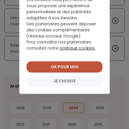
vous proposer une expérience
personnalisée et des publicités
Les enchères dégressives : une nouvelle
adaptées à vos besoins.
Des partenaires peuvent déposer
manière de vendre dans l’immobilier
des cookies complémentaires
(réseaux sociaux, Google).
Pour connaître nos partenaires
Restrictions et ajustements des travaux
consultez notre
politique cookies
.
immobiliers à Paris pendant les JO
OK POUR MOI
JE CHOISIS
Archives
2026
2025
2024
2023
2022
2021
2020
2019