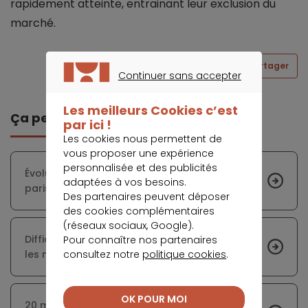
rapidement atteinte, entrainant leur exclusion du
marché.
Partager
Continuer sans accepter
CONTINUER SANS ACCEPTER
Les meilleurs Cookies c’est
Ça peut vous intéresser
par ici !
Les cookies nous permettent de
vous proposer une expérience
personnalisée et des publicités
Évolutions sensibles sur le marché immobilier
adaptées à vos besoins.
parisien à cause de la crise
Des partenaires peuvent déposer
des cookies complémentaires
(réseaux sociaux, Google).
Difficile accès à la propriété immobilière pour
Pour connaître nos partenaires
consultez notre
politique cookies
.
les milléniaux
OK POUR MOI
20 mètres carrés de pouvoir d’achat