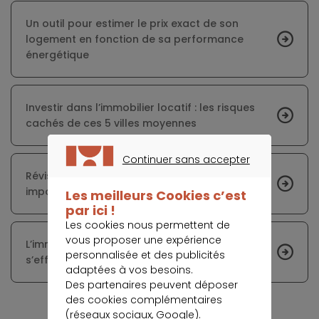
Un outil pour estimer le prix exact de son
logement en fonction de sa performance
énergétique
Investir dans l’immobilier locatif : les risques
cachés de ces 5 villes moyennes
Continuer sans accepter
CONTINUER SANS ACCEPTER
Révision des zones tendues : impacts
importants pour le prêt à taux zéro
Les meilleurs Cookies c’est
par ici !
Les cookies nous permettent de
vous proposer une expérience
L’immobilier français en crise : les ventes
personnalisée et des publicités
s’effondrent malgré la baisse des prix
adaptées à vos besoins.
Des partenaires peuvent déposer
des cookies complémentaires
(réseaux sociaux, Google).