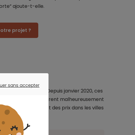
rte” ajoute-t-elle.
otre projet ?
ux en hausse...
uer sans accepter
nstat est similaire. Depuis janvier 2020, ces
ER SANS ACCEPTER
. “Ces exemples illustrent malheureusement
t le rattrapage fort des prix dans les villes