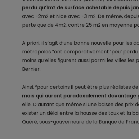
perdu qu’1m
de surface achetable depuis jan
2
avec -2m
et Nice avec -3 m
. De même, depuis 
2
2
perte que de 4m
, contre 25 m
en moyenne parm
2
2
A priori, il s’agit d’une bonne nouvelle pour les 
métropoles “ont comparativement ‘peu’ perdu e
moins qu’elles figurent aussi parmi les villes le
Bernier.
Ainsi, “pour certains il peut être plus réalistes d
mais qui auront paradoxalement davantage p
elle. D’autant que même si une baisse des prix de
exister un délai entre la hausse des taux et la b
Quéré, sous-gouverneure de la Banque de Franc