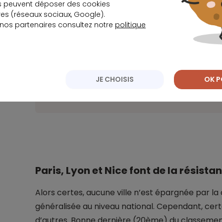
s peuvent déposer des cookies
Mais les prix ne peuvent, à eux seuls, expliqu
s (réseaux sociaux, Google).
Français. Car ceux-ci sont aujourd’hui confro
 nos partenaires consultez notre
politique
bancaire extrêmement restreinte, ainsi qu’un
années. “Il y a 3 ans, vous empruntiez à moins 
presque 3,5% et évidemment ça fait très mal
Meilleurtaux. Et à la rentrée, les
taux d’intérê
JE CHOISIS
OK P
pour dépasser la barre des 4% toutes durée
Paris, Lyon et Nice font de la résista
Alors certes, aucune ville n’est épargnée par la 
généralisée au niveau national. Cependant, cer
d’autres. Bonne dernière (20ème) du classement