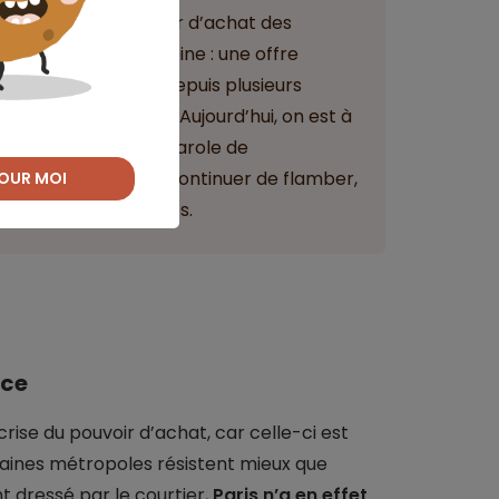
er la baisse de pouvoir d’achat des
ntés à une double peine : une offre
e hausse des taux depuis plusieurs
de 1 % sur vingt ans. Aujourd’hui, on est à
”, évoque la porte-parole de
t
pourraient même continuer de flamber,
OUR MOI
s de prêts confondues.
nce
crise du pouvoir d’achat, car celle-ci est
taines métropoles résistent mieux que
 dressé par le courtier,
Paris n’a en effet