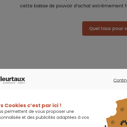
cette baisse de pouvoir d’achat extrêmement fo
Quel taux pour v
Une offre bancaire restreinte, des ta
Contin
A Angers (Maine-et-Loire) et Saint-Etienne, le co
CONTINU
villes ont respectivement perdu 47m
et 46 m
2
2
parfaitement la conjecture immobilière actuelle e
s Cookies c’est par ici !
moyennes”, explique Maël Bernier.
us permettent de vous proposer une
sonnalisée et des publicités adaptées à vos