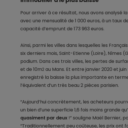
immobilier a le plus baissé
Pour arriver à ce résultat, nous avons analysé la
avec une mensualité de 1 000 euros, à un taux de
capacité d’emprunt de 173 963 euros.
Ainsi, parmi les villes dans lesquelles les França
six derniers mois, Saint-Etienne (Loire), Nîmes 
podium. Dans ces trois villes, les pertes de surf
et de 10m
au Mans. Et entre janvier 2020 et jui
2
enregistré la baisse la plus importante en term
l’équivalent d’un très beau 2 pièces parisien.
“Aujourd’hui concrètement, les acheteurs pour
un bien d’une superficie 1,6 fois moins grande qu
quasiment par deux
!” souligne Maël Bernier, p
“Traditionnellement peu coûteuse, les prix ont