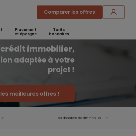
Comparer les offres
t
Placement
Tarifs
et épargne
bancaires
crédit immobilier,
ution adaptée à votre
projet !
es meilleures offres !
Les dossiers de l'immobilier