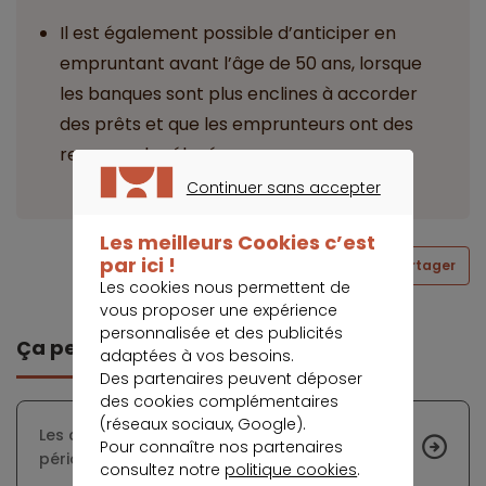
Il est également possible d’anticiper en
empruntant avant l’âge de 50 ans, lorsque
les banques sont plus enclines à accorder
des prêts et que les emprunteurs ont des
revenus plus élevés.
Continuer sans accepter
CONTINUER SANS ACCEPTER
Les meilleurs Cookies c’est
par ici !
Partager
Les cookies nous permettent de
vous proposer une expérience
personnalisée et des publicités
Ça peut vous intéresser
adaptées à vos besoins.
Des partenaires peuvent déposer
des cookies complémentaires
(réseaux sociaux, Google).
Les conseils des experts pour minimiser la
Pour connaître nos partenaires
période de vacance d’un bien locatif
consultez notre
politique cookies
.