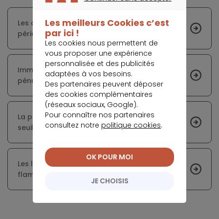
CONTINUER SANS ACCEPTER
Les meilleurs Cookies c’est
Les conseils des experts pour minimiser la
par ici !
période de vacance d’un bien locatif
Les cookies nous permettent de
vous proposer une expérience
personnalisée et des publicités
Immobilier : les étudiants en difficulté face à la
adaptées à vos besoins.
pénurie de logements en location
Des partenaires peuvent déposer
des cookies complémentaires
(réseaux sociaux, Google).
Pour connaître nos partenaires
La production de crédit immobilier tombe à un
consultez notre
politique cookies
.
seuil inédit
OK POUR MOI
Les loyers parisiens augmentent, mais ne
flambent pas
JE CHOISIS