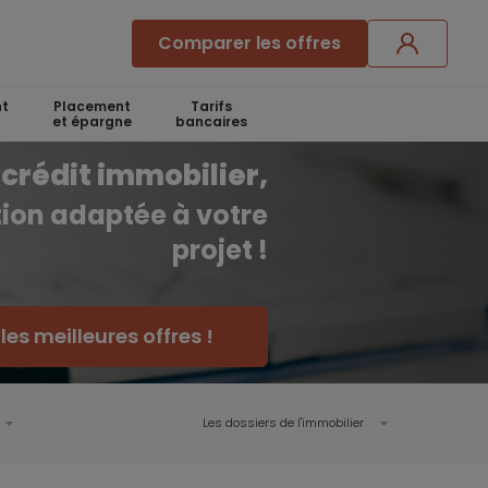
Comparer les offres
t
Placement
Tarifs
et épargne
bancaires
crédit immobilier,
ution adaptée à votre
projet !
es meilleures offres !
Les dossiers de l'immobilier