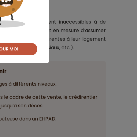
s, les EHPAD restent inaccessibles à de
s du viager, ils seront en mesure d’assumer
férentes charges inhérentes à leur logement
 aménagements spéciaux, etc.).
OUR MOI
nir
es à différents niveaux.
le cadre de cette vente, le crédirentier
jusqu’à son décès.
coûteuse dans un EHPAD.