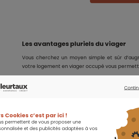
Les avantages pluriels du viager
Vous cherchez un moyen simple et sûr d’augm
votre logement en viager occupé vous permett
Contin
Import
CONTINU
Grâce à ce mode de transaction immobilière
régulière pour faire face à vos dépenses, fin
s Cookies c’est par ici !
us permettent de vous proposer une
sonnalisée et des publicités adaptées à vos
Pour les séniors en perte d’autonomie, le via