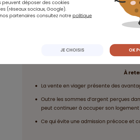
s peuvent déposer des cookies
choix aux maisons de repos.
s (réseaux sociaux, Google).
 nos partenaires consultez notre
politique
Avec un coût moyen de 2 892 euros par moi
nombreux retraités. Or, avec les rentes perçue
seuls les dépenses courantes ainsi que les dif
(taxes foncières, travaux de mises aux normes,
JE CHOISIS
OK P
À rete
La vente en viager présente des avantag
Outre les sommes d’argent perçues dans 
peut continuer à occuper son logement 
Ce qui évite une admission précoce et 