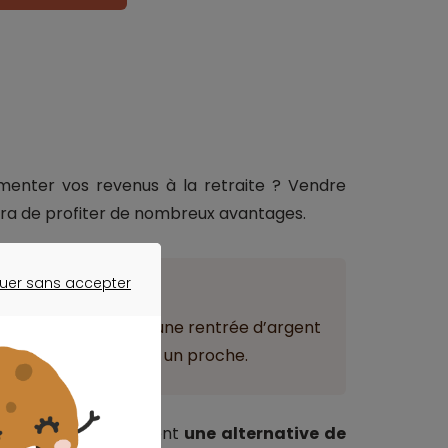
enter vos revenus à la retraite ? Vendre
ra de profiter de nombreux avantages.
uer sans accepter
ant
ER SANS ACCEPTER
, vous vous assurez une rentrée d’argent
ancer un projet, aider un proche.
ger constitue également
une alternative de