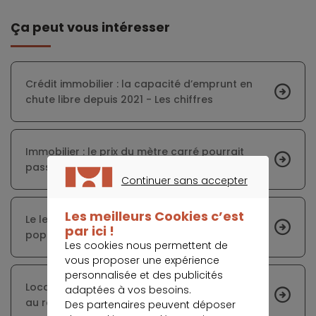
Ça peut vous intéresser
Crédit immobilier : la capacité d’emprunt en
chute libre depuis 2021 - Les chiffres
Immobilier : le prix du mètre carré pourrait
passer sous les 10 000 euros à Paris
Continuer sans accepter
CONTINUER SANS ACCEPTER
Les meilleurs Cookies c’est
Le leasing immobilier, un concept qui gagne en
par ici !
popularité
Les cookies nous permettent de
vous proposer une expérience
personnalisée et des publicités
Location avec option d’achat : la solution face
adaptées à vos besoins.
au refus de prêt ?
Des partenaires peuvent déposer