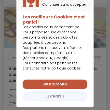
Continuer sans accepter
CONTINUER SANS ACCEPTER
Les meilleurs Cookies c’est
par ici !
Les cookies nous permettent de
vous proposer une expérience
personnalisée et des publicités
adaptées à vos besoins.
Des partenaires peuvent déposer
des cookies complémentaires
assurance de prêt
4 novembre 2021
(réseaux sociaux, Google).
Pour connaître nos partenaires
À défaut d’un accord sur la RIA des contrats
consultez notre
politique cookies
.
d’assurance emprunteur, le CCSF émet
quelques...
OK POUR MOI
Les membres du Comité consultatif du secteur financier
JE CHOISIS
(CCSF) n’ont pas réussi à trouver un accord sur la RIA
(résiliation infra-annuelle) des...