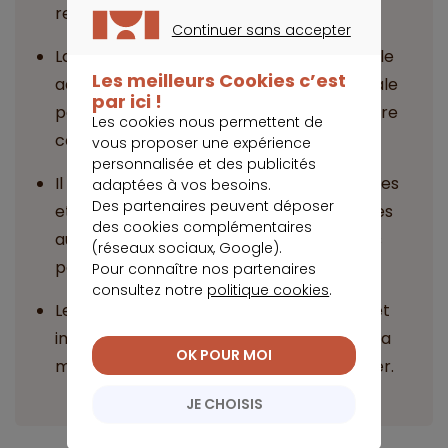
rencontrer des difficultés pour l’obtenir.
Continuer sans accepter
CONTINUER SANS ACCEPTER
La souscription d’une assurance individuelle
Les meilleurs Cookies c’est
adaptée à la bipolarité est la solution idéale
par ici !
pour bénéficier d'une couverture à moindre
Les cookies nous permettent de
coût.
vous proposer une expérience
personnalisée et des publicités
Il est essentiel de comparer plusieurs offres
adaptées à vos besoins.
Des partenaires peuvent déposer
et de choisir un contrat avec des garanties
des cookies complémentaires
au moins équivalentes à celles proposées
(réseaux sociaux, Google).
par la banque.
Pour connaître nos partenaires
consultez notre
politique cookies
.
Le recours à un courtier en assurance prêt
immobilier peut faciliter la recherche de la
OK POUR MOI
meilleure offre et la constitution du dossier.
JE CHOISIS