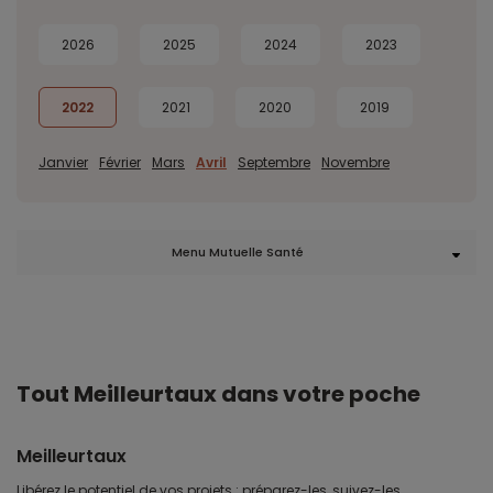
2026
2025
2024
2023
2022
2021
2020
2019
Janvier
Février
Mars
Avril
Septembre
Novembre
Menu Mutuelle Santé
Tout Meilleurtaux dans votre poche
Meilleurtaux
Libérez le potentiel de vos projets : préparez-les, suivez-les,