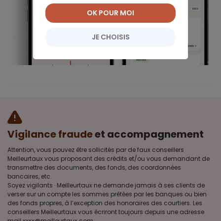
OK POUR MOI
JE CHOISIS
Vigilance fraude
et accompagnement
Attention, vous pouvez être sollicités par de faux conseillers
Meilleurtaux vous proposant des crédits et/ou vous demandant de
transmettre des documents, des fonds, des coordonnées
bancaires, etc.
Soyez vigilants · Meilleurtaux ne demande jamais à ses clients de
verser sur un compte les sommes prêtées par les banques ou bien
des fonds propres, à l’exception des honoraires des courtiers. Les
conseillers Meilleurtaux vous écriront toujours depuis une adresse
mail xxxx@meilleurtaux.com