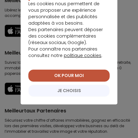
Meilleurtaux
Les cookies nous permettent de
vous proposer une expérience
Libérez le potentiel de vos projets : préparez-les, suivez-les,
accomplissez-les.
personnalisée et des publicités
adaptées à vos besoins.
Des partenaires peuvent déposer
Découvrir
des cookies complémentaires
(réseaux sociaux, Google).
Pour connaître nos partenaires
Meilleurtaux Placement
consultez notre
politique cookies
.
Suivez la performance de tous vos contrats (assurance vie, retraite,
immobilier, défiscalisation) et re-versez facilement. Garantie 0
paperasse.
OK POUR MOI
Découvrir
JE CHOISIS
Meilleurtaux Partenaires
Sécurisez votre chiffre d’affaires immobilières, gagnez en efficacité
lors des premières visites, développez votre business au delà de
l’immobilier et travaillez votre image et votre réputation.