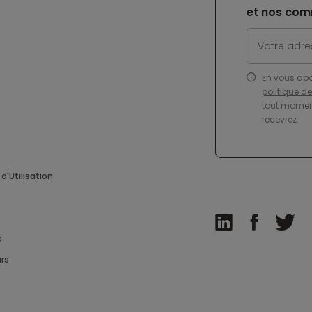
et nos com
En vous ab
politique d
tout moment
recevrez.
d'Utilisation
s
rs