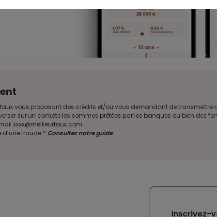
ent
illeurtaux vous proposant des crédits et/ou vous demandant de transmettr
verser sur un compte les sommes prêtées par les banques ou bien des fond
e mail xxxx@meilleurtaux.com
e d’une fraude ?
Consultez notre guide
.
Inscrivez-v