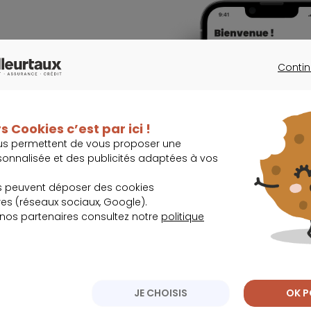
Contin
lissez-les.
CONTINU
s Cookies c’est par ici !
us permettent de vous proposer une
sonnalisée et des publicités adaptées à vos
, immobilier,
s peuvent déposer des cookies
s (réseaux sociaux, Google).
 nos partenaires consultez notre
politique
JE CHOISIS
OK P
 lors des
 et travaillez