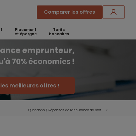
Comparer les offres
t
Placement
Tarifs
et épargne
bancaires
rance emprunteur,
qu'à 70% économies !
es meilleures offres !
Questions / Réponses de l'assurance de prêt