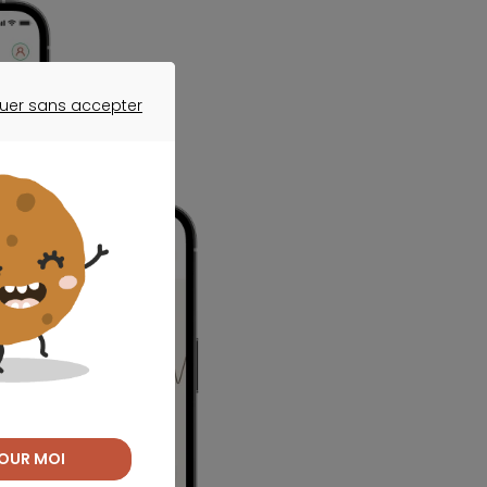
uer sans accepter
ER SANS ACCEPTER
OUR MOI