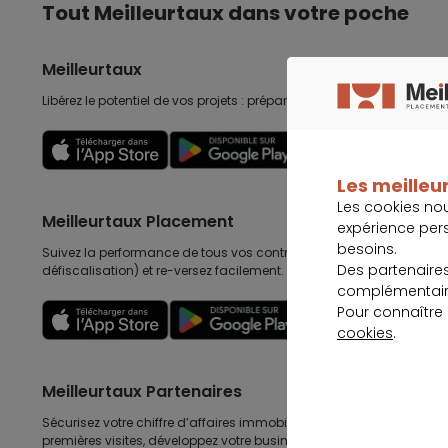
Tout Meilleurtaux dans votre poche
Meilleurtaux
Libérez le potentiel de vos projets : préparez-les, suivez-les, accomp
Découvrir
Les meilleur
Les cookies no
Meilleurtaux Placement
expérience per
besoins.
Suivez la performance de tous vos contrats (assurance vie, retraite
Des partenaire
défiscalisation) et re-versez facilement. Garantie 0 paperasse.
complémentaire
Pour connaître
Découvrir
cookies
.
Meilleurtaux Partenaires
Sécurisez votre chiffre d’affaires immobilières, gagnez en efficacité
premières visites, développez votre business au delà de l’immobilier