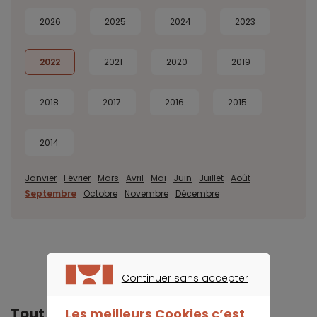
2026
2025
2024
2023
2022
2021
2020
2019
2018
2017
2016
2015
2014
Janvier
Février
Mars
Avril
Mai
Juin
Juillet
Août
Septembre
Octobre
Novembre
Décembre
Continuer sans accepter
CONTINUER SANS ACCEPTER
Tout Meilleurtaux dans votre poche
Les meilleurs Cookies c’est