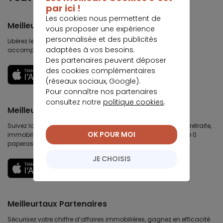
par ici !
Les cookies nous permettent de
Meilleurtaux
vous proposer une expérience
personnalisée et des publicités
Libérez le potentiel de vos projets : préparez-les, suivez-les,
adaptées à vos besoins.
accomplissez-les.
Des partenaires peuvent déposer
des cookies complémentaires
Découvrir
(réseaux sociaux, Google).
Pour connaître nos partenaires
consultez notre
politique cookies
.
Meilleurtaux Placement
Suivez la performance de tous vos contrats (assurance vie, retraite,
OK POUR MOI
immobilier, défiscalisation) et re-versez facilement. Garantie 0
paperasse.
JE CHOISIS
Découvrir
Meilleurtaux Partenaires
Sécurisez votre chiffre d’affaires immobilières, gagnez en efficacité