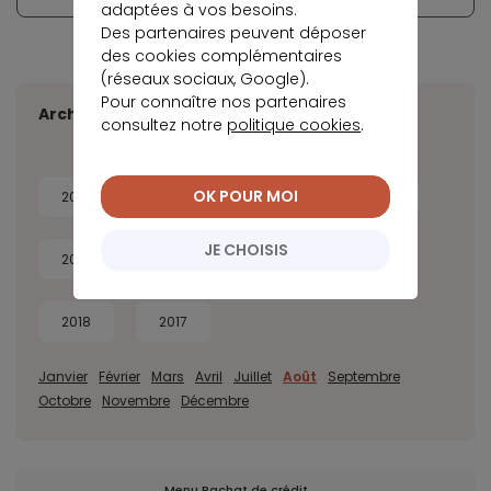
adaptées à vos besoins.
Des partenaires peuvent déposer
des cookies complémentaires
(réseaux sociaux, Google).
Pour connaître nos partenaires
Archives
consultez notre
politique cookies
.
OK POUR MOI
2026
2025
2024
2023
JE CHOISIS
2022
2021
2020
2019
2018
2017
Janvier
Février
Mars
Avril
Juillet
Août
Septembre
Octobre
Novembre
Décembre
Menu Rachat de crédit