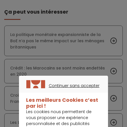
Ça peut vous intéresser
La politique monétaire expansionniste de la
BoE n’a pas le même impact sur les ménages
britanniques
Crédit : les Marocains se sont moins endettés
en 2020
Continuer sans accepter
CONTINUER SANS ACCEPTER
Croissance inquiétante de l’endettement des
Les meilleurs Cookies c’est
Français
par ici !
Les cookies nous permettent de
vous proposer une expérience
Les Luxembourgeois croulent sous les dettes
personnalisée et des publicités