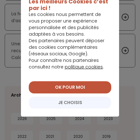
Les meilleurs Cookies c’est
par ici !
La hausse des prix fait baisser le pouvoir
Les cookies nous permettent de
d’achat immobilier des Français
vous proposer une expérience
personnalisée et des publicités
adaptées à vos besoins.
Des partenaires peuvent déposer
Une campagne de prévention pour faire
des cookies complémentaires
reculer le surendettement dans le Pas-de-
(réseaux sociaux, Google).
Calais
Pour connaître nos partenaires
consultez notre
politique cookies
.
OK POUR MOI
Archives
JE CHOISIS
2026
2025
2024
2023
2022
2021
2020
2019