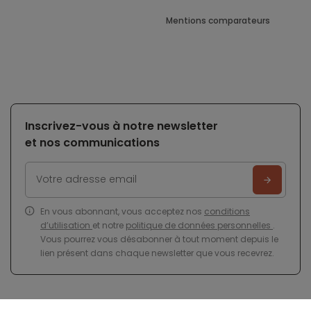
Mentions comparateurs
Inscrivez-vous à notre newsletter
et nos communications
En vous abonnant, vous acceptez nos
conditions
d’utilisation
et notre
politique de données personnelles
.
Vous pourrez vous désabonner à tout moment depuis le
lien présent dans chaque newsletter que vous recevrez.