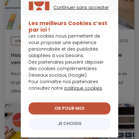
Continuer sans accepter
CONTINUER SANS ACCEPTER
Les meilleurs Cookies c’est
par ici !
Les cookies nous permettent de
crédit consommation
10 mars 2023
vous proposer une expérience
personnalisée et des publicités
Hausse des prix : les cartes de fidélité ont le
adaptées à vos besoins.
Des partenaires peuvent déposer
vent en poupe
des cookies complémentaires
Pour faire face à la concurrence féroce entre les enseignes de
(réseaux sociaux, Google).
Pour connaître nos partenaires
la grande distribution, celles-ci rivalisent d’ingéniosité pour
consultez notre
politique cookies
.
attirer toujours...
OK POUR MOI
JE CHOISIS