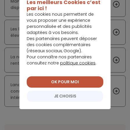
MaPrimeRénov’ Résidence Secondaire : un
Les meilleurs Cookies c’est
par ici !
dispositif inédit
Les cookies nous permettent de
vous proposer une expérience
personnalisée et des publicités
Les loyers des voitures électriques trop
adaptées à vos besoins.
élevées par rapport aux réalités du marché
Des partenaires peuvent déposer
des cookies complémentaires
(réseaux sociaux, Google).
Pour connaître nos partenaires
La nouvelle stratégie de Lydia pour atteindre la
consultez notre
politique cookies
.
rentabilité
OK POUR MOI
Lancement d’une offre de crédit à la
consommation pour les travailleurs
JE CHOISIS
intérimaires