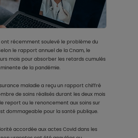
x, ont récemment soulevé le problème du
 Selon le rapport annuel de la Cnam, le
eurs mois pour absorber les retards cumulés
imminente de la pandémie.
’assurance maladie a reçu un rapport chiffré
ombre de soins réalisés durant les deux mois
é le report ou le renoncement aux soins sur
on est dommageable pour la santé publique.
rité accordée aux actes Covid dans les
s non urgentes ont été annulées ou