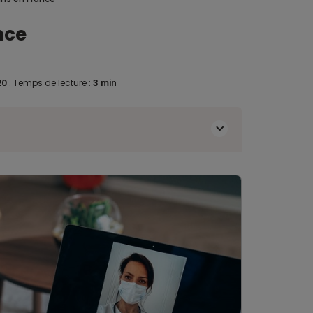
nce
020
.
Temps de lecture :
3 min