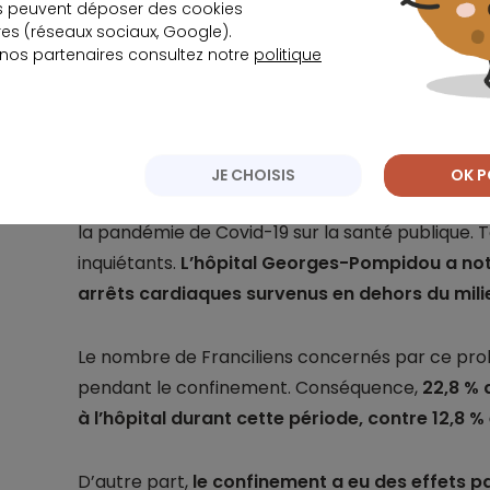
s peuvent déposer des cookies
s (réseaux sociaux, Google).
 nos partenaires consultez notre
politique
Des risques non négligeables pour l
JE CHOISIS
OK P
Selon la Cnam, les acteurs du secteur manquen
la pandémie de Covid-19 sur la santé publique. T
inquiétants.
L’hôpital Georges-Pompidou a no
arrêts cardiaques survenus en dehors du milie
Le nombre de Franciliens concernés par ce pr
pendant le confinement. Conséquence,
22,8 % 
à l’hôpital durant cette période, contre 12,8
D’autre part,
le confinement a eu des effets p