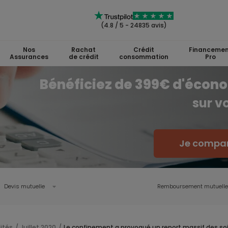
(4.8 / 5 - 24835 avis)
Nos
Rachat
Crédit
Financemen
Assurances
de crédit
consommation
Pro
Bénéficiez de 399€ d'écon
sur v
Je compar
Devis mutuelle
Remboursement mutuelle
ités
Juillet 2020
Le confinement a provoqué un report massif des so