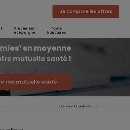
Je compare les offres
t
Placement
Tarifs
et épargne
bancaires
omies¹ en moyenne
otre mutuelle santé !
e ma mutuelle santé
Guide de la mutuelle
ins en France