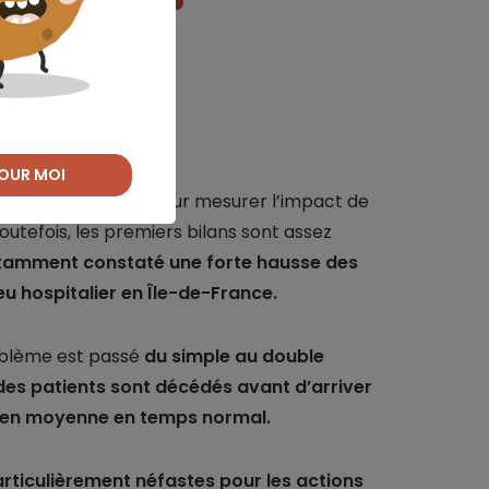
a population
OUR MOI
t encore de recul pour mesurer l’impact de
outefois, les premiers bilans sont assez
tamment constaté une forte hausse des
u hospitalier en Île-de-France.
oblème est passé
du simple au double
des patients sont décédés avant d’arriver
 % en moyenne en temps normal.
articulièrement néfastes pour les actions