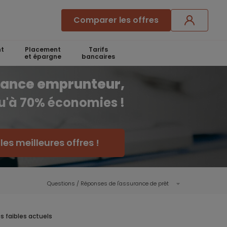
Comparer les offres
t
Placement
Tarifs
et épargne
bancaires
rance emprunteur,
qu'à 70% économies !
es meilleures offres !
Questions / Réponses de l'assurance de prêt
s faibles actuels