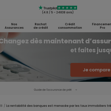
(4.8 / 5 - 24838 avis)
Nos
Rachat
Crédit
Financemen
Assurances
de crédit
consommation
Pro
Changez dès maintenant d’assu
et faites jus
Je compare l
Guide de l'
assurance de prêt
18
La rentabilité des banques est menacée par les taux immobiliers trè