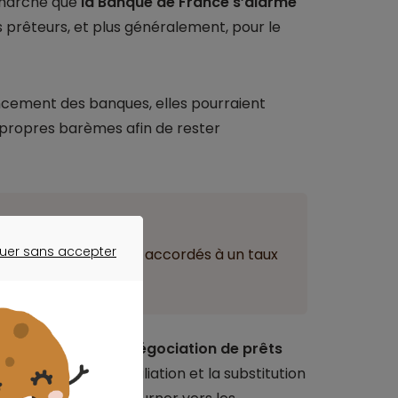
le marché que
la Banque de France s’alarme
s prêteurs, et plus généralement, pour le
ncement des banques, elles pourraient
s propres barèmes afin de rester
ant
uer sans accepter
ains des financements accordés à un taux
ER SANS ACCEPTER
de rachat et de renégociation de prêts
qui autorise la résiliation et la substitution