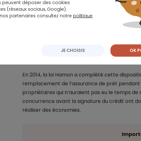
s peuvent déposer des cookies
s (réseaux sociaux, Google).
 nos partenaires consultez notre
politique
En s’adressant à une compagnie tierce, ils p
mesure et financièrement plus avantageuse, 
retenue présente des garanties au moins équi
banque.
JE CHOISIS
OK P
En 2014, la loi Hamon a complété cette disposition
remplacement de l’assurance de prêt pendant 
propriétaires qui n’auraient pas eu le temps de 
concurrence avant la signature du crédit ont 
réaliser des économies.
Import