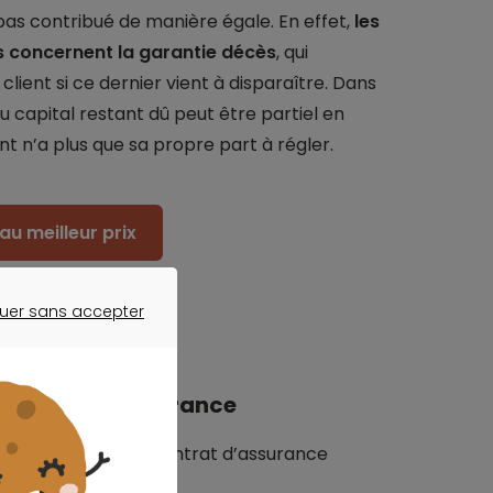
pas contribué de manière égale. En effet,
les
es concernent la garantie décès
, qui
client si ce dernier vient à disparaître. Dans
capital restant dû peut être partiel en
ant n’a plus que sa propre part à régler.
au meilleur prix
uer sans accepter
ER SANS ACCEPTER
élégation d’assurance
tion de prendre le contrat d’assurance
ssement prêteur.