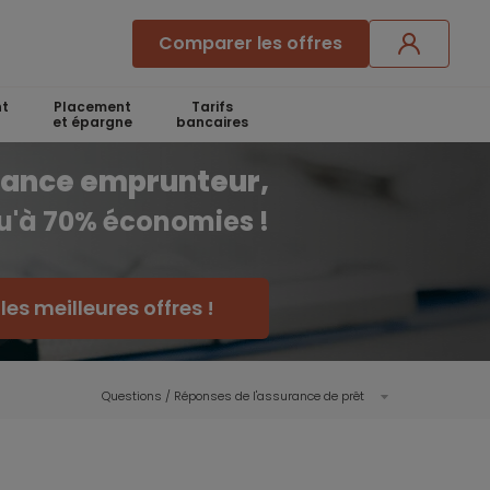
Comparer les offres
t
Placement
Tarifs
et épargne
bancaires
rance emprunteur,
qu'à 70% économies !
es meilleures offres !
Questions / Réponses de l'assurance de prêt