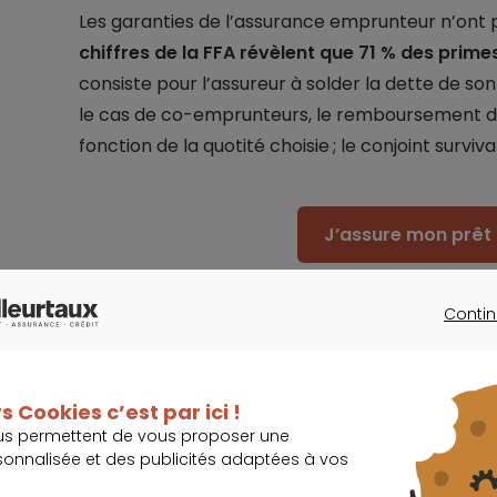
Les garanties de l’assurance emprunteur n’ont 
chiffres de la FFA révèlent que 71 % des prim
consiste pour l’assureur à solder la dette de son 
le cas de co-emprunteurs, le remboursement du 
fonction de la quotité choisie ; le conjoint surviv
J’assure mon prêt 
Contin
CONTINU
Essor lent, mais prometteur de la d
s Cookies c’est par ici !
us permettent de vous proposer une
Depuis 2010, les emprunteurs n’ont plus l’obliga
sonnalisée et des publicités adaptées à vos
groupe proposé systématiquement par l’établi