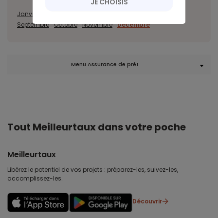
JE CHOISIS
Janvier
Février
Mars
Avril
Mai
Juin
Juillet
Août
Septembre
Octobre
Novembre
Décembre
Menu Assurance de prêt
Tout Meilleurtaux dans votre poche
Meilleurtaux
Libérez le potentiel de vos projets : préparez-les, suivez-les,
accomplissez-les.
Découvrir