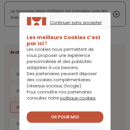
Le nouveau plan d’Allianz ne convainc pas les
marchés financiers
Continuer sans accepter
CONTINUER SANS ACCEPTER
Les meilleurs Cookies c’est
par ici !
Les cookies nous permettent de
Archives
vous proposer une expérience
personnalisée et des publicités
adaptées à vos besoins.
Des partenaires peuvent déposer
2026
2025
2024
2023
des cookies complémentaires
(réseaux sociaux, Google).
2022
2021
2020
2019
Pour connaître nos partenaires
consultez notre
politique cookies
.
2018
2017
2016
2015
OK POUR MOI
2014