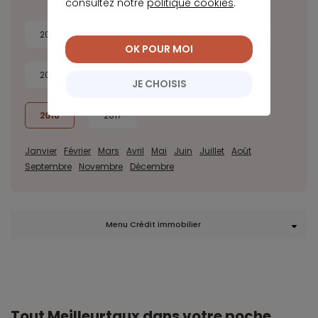
consultez notre
politique cookies
.
2026
2025
2024
2023
OK POUR MOI
2022
2021
2020
2019
JE CHOISIS
2018
2017
Janvier
Février
Mars
Avril
Mai
Juin
Juillet
Août
Septembre
Novembre
Décembre
Menu Crédit immobilier
Tout Meilleurtaux dans votre poche