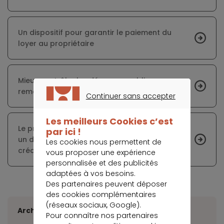
Un dispositif pour garantir le paiement du
loyer au propriétaire
Mieux contrôler les dépenses publiques pour
remédier aux dettes et à la pression fiscale
Continuer sans accepter
CONTINUER SANS ACCEPTER
Les meilleurs Cookies c’est
Le prélèvement à la source pourrait entraîner
par ici !
un durcissement des conditions d’octroi de
Les cookies nous permettent de
crédit
vous proposer une expérience
personnalisée et des publicités
adaptées à vos besoins.
Des partenaires peuvent déposer
des cookies complémentaires
(réseaux sociaux, Google).
Archives
Pour connaître nos partenaires