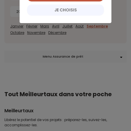
JE CHOISIS
2014
Janvier
Février
Mars
Avril
Juillet
Août
Septembre
Octobre
Novembre
Décembre
Menu Assurance de prêt
Tout Meilleurtaux dans votre poche
Meilleurtaux
Libérez le potentiel de vos projets : préparez-les, suivez-les,
accomplissez-les.