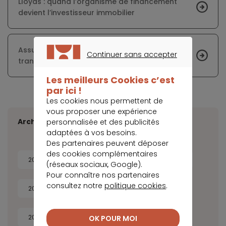
Lloyds : quand l’organisme de financement
devient l’investisseur immobilier
Assurance emprunteur : vers toujours plus de
Continuer sans accepter
transparence
CONTINUER SANS ACCEPTER
Les meilleurs Cookies c’est
par ici !
Les cookies nous permettent de
vous proposer une expérience
Archives
personnalisée et des publicités
adaptées à vos besoins.
Des partenaires peuvent déposer
des cookies complémentaires
2026
2025
2024
2023
(réseaux sociaux, Google).
Pour connaître nos partenaires
consultez notre
politique cookies
.
2022
2021
2020
2019
2018
2017
2016
2015
OK POUR MOI