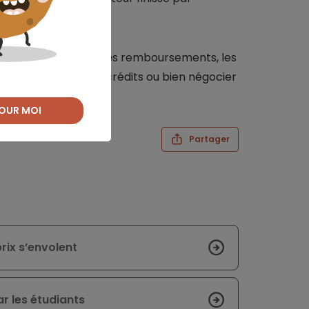
our alléger le poids des remboursements, les
regroupement de crédits ou bien négocier
cier.
OUR MOI
Partager
rix s’envolent
ar les étudiants