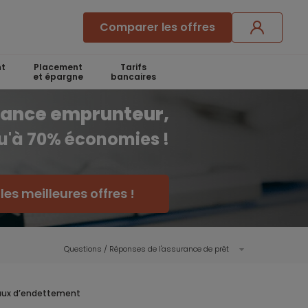
Comparer les offres
t
Placement
Tarifs
et épargne
bancaires
rance emprunteur,
qu'à 70% économies !
es meilleures offres !
Questions / Réponses de l'assurance de prêt
 taux d’endettement