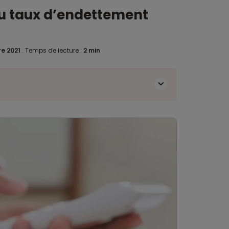
 du taux d’endettement
re 2021
.
Temps de lecture :
2 min