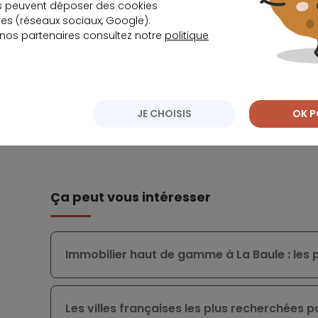
s peuvent déposer des cookies
renoncer à changer d’assureur.
s (réseaux sociaux, Google).
 nos partenaires consultez notre
politique
Pour rappel, outre la délégation d’assurance, p
emprunteurs peuvent également procéder à un 
un rachat auprès d’un autre établissement finan
JE CHOISIS
OK P
Ça peut vous intéresser
Immobilier haut de gamme à La Baule : les p
Les villes françaises les plus recherchées p