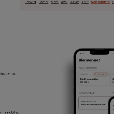
Janvier
Février
Mars
Avril
Juillet
Août
Septembre
lissez-les.
, immobilier,